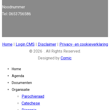
Noodnummer
Tel: 0653756586
Home
|
Login CMS
|
Disclaimer
|
Privacy- en cookieverklaring
© 2026 . All Rights Reserved.
Designed by
Cornic
.
Home
Agenda
Documenten
Organisatie
Parochieraad
Catechese