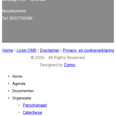
Noodnummer
Tel: 0653756586
Home
|
Login CMS
|
Disclaimer
|
Privacy- en cookieverklaring
© 2026 . All Rights Reserved.
Designed by
Cornic
.
Home
Agenda
Documenten
Organisatie
Parochieraad
Catechese