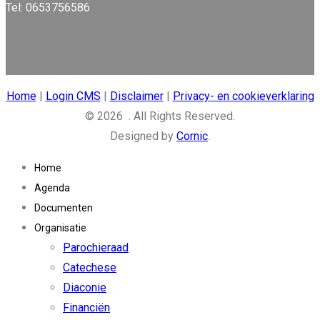
Tel: 0653756586
Home
|
Login CMS
|
Disclaimer
|
Privacy- en cookieverklaring
© 2026 . All Rights Reserved.
Designed by
Cornic
.
Home
Agenda
Documenten
Organisatie
Parochieraad
Catechese
Diaconie
Financiën