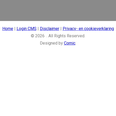
Home
|
Login CMS
|
Disclaimer
|
Privacy- en cookieverklaring
© 2026 . All Rights Reserved.
Designed by
Cornic
.