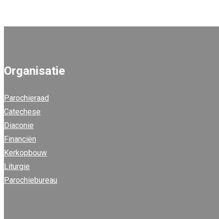
Organisatie
Parochieraad
Catechese
Diaconie
Financiën
Kerkopbouw
Liturgie
Parochiebureau