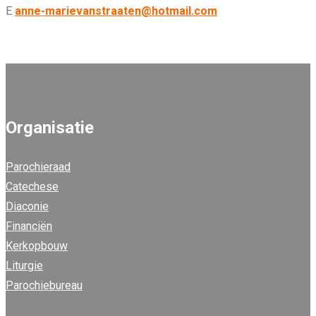
E
anne-marievanstraaten@hotmail.com
Organisatie
Parochieraad
Catechese
Diaconie
Financiën
Kerkopbouw
Liturgie
Parochiebureau