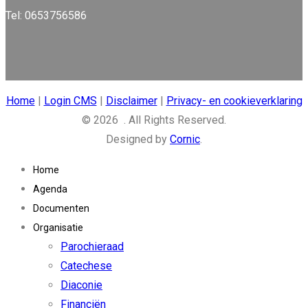
Tel: 0653756586
Home
|
Login CMS
|
Disclaimer
|
Privacy- en cookieverklaring
© 2026 . All Rights Reserved.
Designed by
Cornic
.
Home
Agenda
Documenten
Organisatie
Parochieraad
Catechese
Diaconie
Financiën