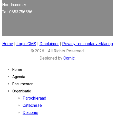
Noodnummer
Tel: 0653756586
Home
|
Login CMS
|
Disclaimer
|
Privacy- en cookieverklaring
© 2026 . All Rights Reserved.
Designed by
Cornic
.
Home
Agenda
Documenten
Organisatie
Parochieraad
Catechese
Diaconie