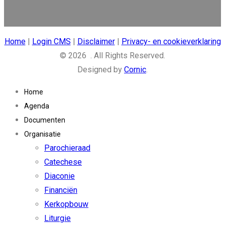
Home
|
Login CMS
|
Disclaimer
|
Privacy- en cookieverklaring
© 2026 . All Rights Reserved.
Designed by
Cornic
.
Home
Agenda
Documenten
Organisatie
Parochieraad
Catechese
Diaconie
Financiën
Kerkopbouw
Liturgie