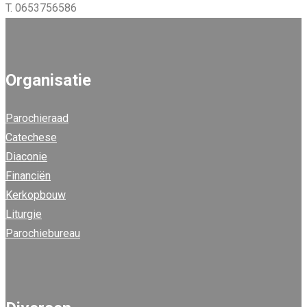
T. 0653756586
Organisatie
Parochieraad
Catechese
Diaconie
Financiën
Kerkopbouw
Liturgie
Parochiebureau