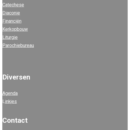
Catechese
Diaconie
Financiën
Kerkopbouw
Liturgie
Parochiebureau
Diversen
Agenda
L
inkjes
Contact