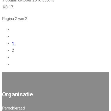
Populair
oktober 2010
333.15
KB
17
Pagina 2 van 2
1
2
Organisatie
Parochieraad