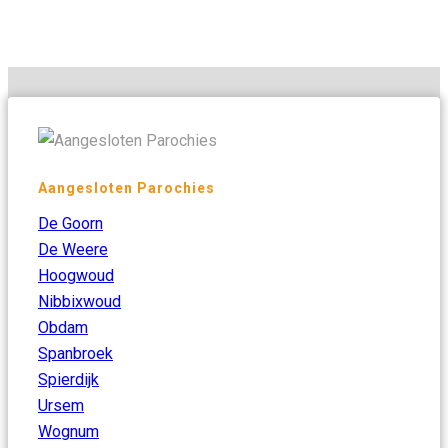
Aangesloten Parochies
De Goorn
De Weere
Hoogwoud
Nibbixwoud
Obdam
Spanbroek
Spierdijk
Ursem
Wognum