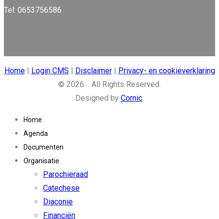
Tel: 0653756586
Home
|
Login CMS
|
Disclaimer
|
Privacy- en cookieverklaring
© 2026 . All Rights Reserved.
Designed by
Cornic
.
Home
Agenda
Documenten
Organisatie
Parochieraad
Catechese
Diaconie
Financiën