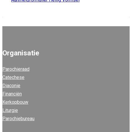
Organisatie
Parochieraad
Catechese
Diaconie
Financiën
Kerkopbouw
Liturgie
Parochiebureau