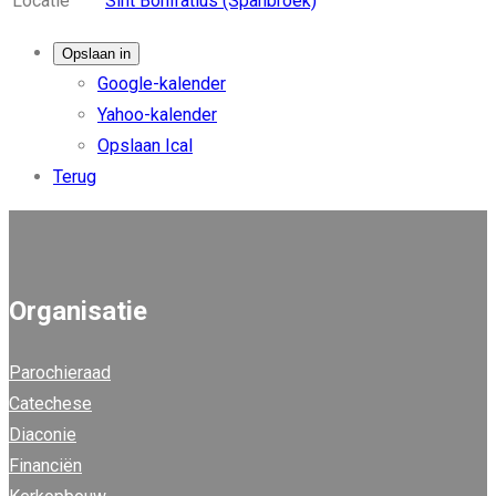
Locatie
Sint Bonifatius (Spanbroek)
Opslaan in
Google-kalender
Yahoo-kalender
Opslaan Ical
Terug
Organisatie
Parochieraad
Catechese
Diaconie
Financiën