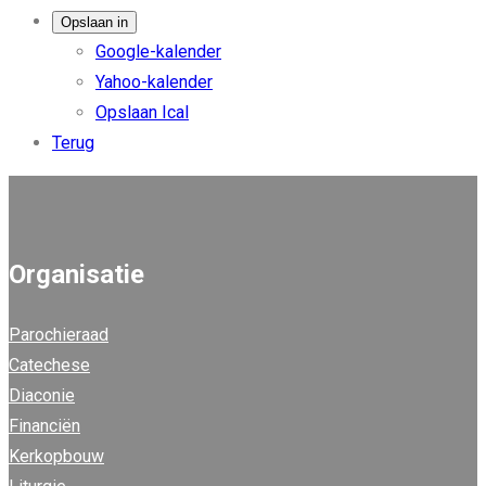
Opslaan in
Google-kalender
Yahoo-kalender
Opslaan Ical
Terug
Organisatie
Parochieraad
Catechese
Diaconie
Financiën
Kerkopbouw