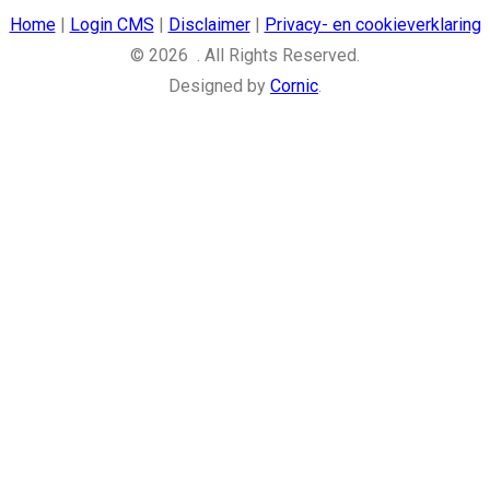
Home
|
Login CMS
|
Disclaimer
|
Privacy- en cookieverklaring
© 2026 . All Rights Reserved.
Designed by
Cornic
.