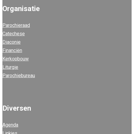
Organisatie
Parochieraad
Catechese
Diaconie
Financiën
Kerkopbouw
Liturgie
Parochiebureau
Diversen
Agenda
L
inkjes