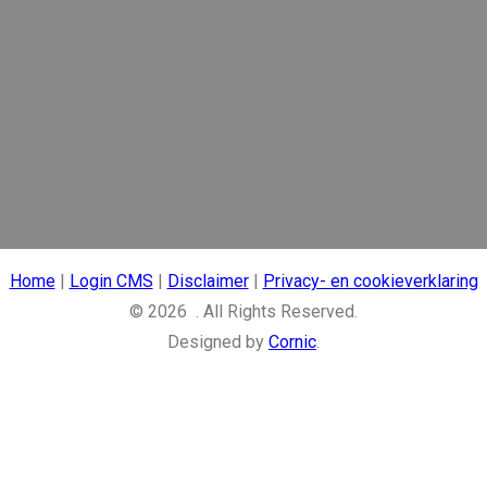
Home
|
Login CMS
|
Disclaimer
|
Privacy- en cookieverklaring
© 2026 . All Rights Reserved.
Designed by
Cornic
.