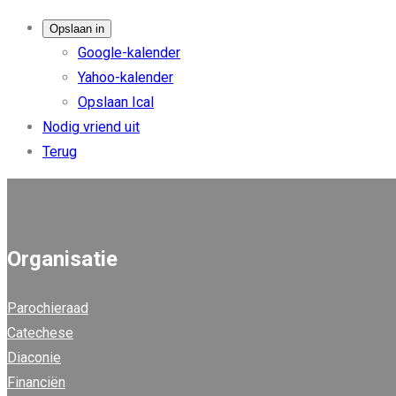
Opslaan in
Google-kalender
Yahoo-kalender
Opslaan Ical
Nodig vriend uit
Terug
Organisatie
Parochieraad
Catechese
Diaconie
Financiën